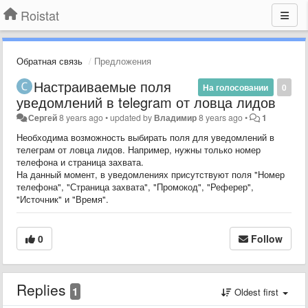
Roistat
Обратная связь
Предложения
Настраиваемые поля
На голосовании
0
уведомлений в telegram от ловца лидов
Сeргей
8 years ago
•
updated by
Владимир
8 years ago
•
1
Необходима возможность выбирать поля для уведомлений в
телеграм от ловца лидов. Например, нужны только номер
телефона и страница захвата.
На данный момент, в уведомлениях присутствуют поля "Номер
телефона", "Страница захвата", "Промокод", "Реферер",
"Источник" и "Время".
0
Follow
Replies
1
Oldest first