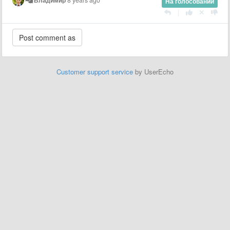
Владимир
8 years ago
На голосовании
|
Customer support service
by UserEcho