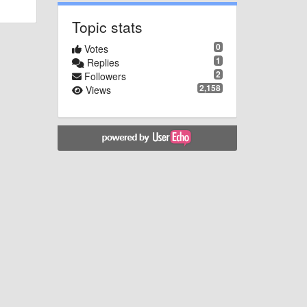
Topic stats
0
Votes
1
Replies
2
Followers
2,158
Views