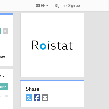
EN
Sign in / Sign up
0
low
st
ании
Share