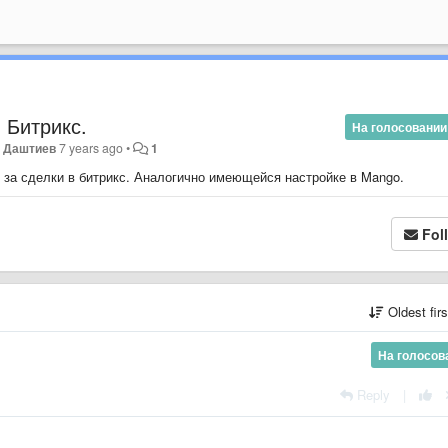
 Битрикс.
На голосовании
 Даштиев
7 years ago
•
1
за сделки в битрикс. Аналогично имеющейся настройке в Mango.
Fol
Oldest fir
На голосов
Reply
|