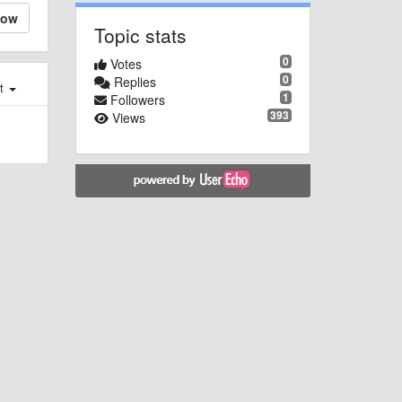
low
Topic stats
0
Votes
0
Replies
st
1
Followers
393
Views