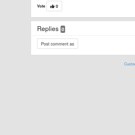
Vote
0
Replies
0
Custo