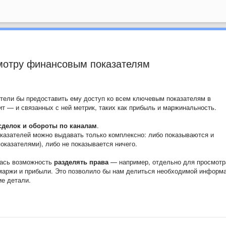
смотру финансовым показателям
тели бы предоставить ему доступ ко всем ключевым показателям в
чит — и связанных с ней метрик, таких как прибыль и маржинальность.
сделок и обороты по каналам
.
казателей можно выдавать только комплексно: либо показываются и
оказателями), либо не показывается ничего.
лась возможность
разделять права
— например, отдельно для просмотр
 маржи и прибыли. Это позволило бы нам делиться необходимой информ
ие детали.