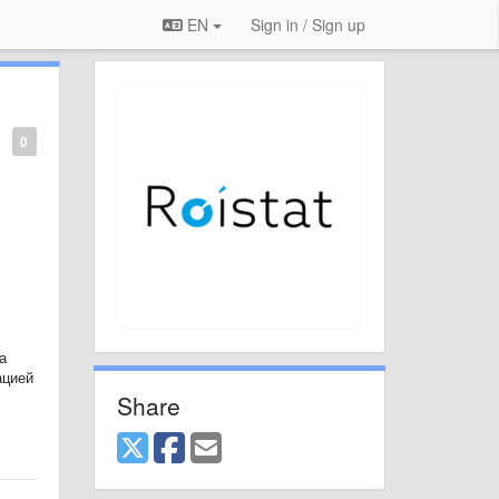
EN
Sign in / Sign up
0
а
ацией
Share