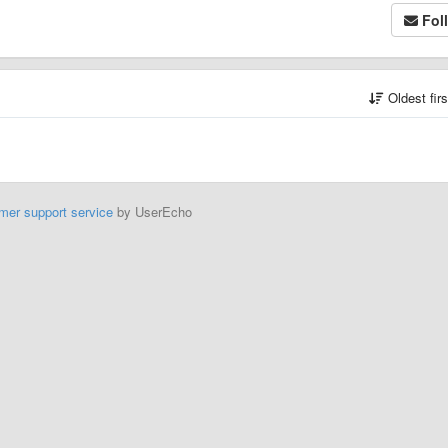
Fol
Oldest fir
mer support service
by UserEcho