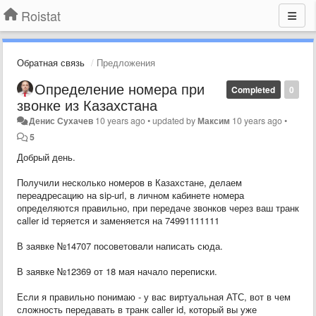
Roistat
Обратная связь
Предложения
Определение номера при
Completed
0
звонке из Казахстана
Денис Сухачев
10 years ago
•
updated by
Максим
10 years ago
•
5
Добрый день.
Получили несколько номеров в Казахстане, делаем
переадресацию на sip-url, в личном кабинете номера
определяются правильно, при передаче звонков через ваш транк
caller id теряется и заменяется на
74991111111
В заявке №14707
посоветовали написать сюда.
В заявке №12369 от 18 мая начало переписки.
Если я правильно понимаю - у вас виртуальная АТС, вот в чем
сложность передавать в транк caller id, который вы уже