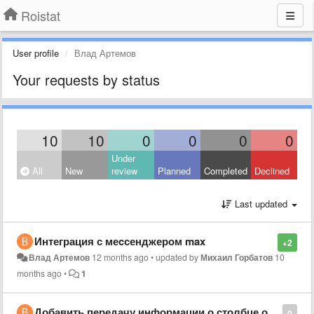
Roistat
User profile
Влад Артемов
Your requests by status
10
10
0
0
0
0
Under
All
New
review
Planned
Completed
Declined
Last updated
Интеграция с меcсенджером max
+2
Влад Артемов
12 months ago
•
updated by
Михаил Горбатов
10
months ago
•
1
Добавить передачу информации о столбце отправлен для метода project/proxy-leads
0