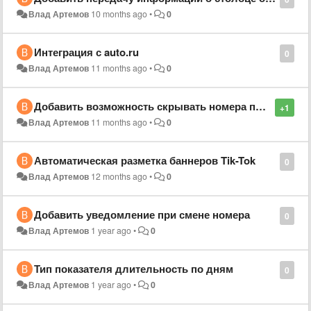
Влад Артемов
10 months ago
•
0
Интеграция с auto.ru
0
Влад Артемов
11 months ago
•
0
Добавить возможность скрывать номера при открытии публичного доступа к отчету
+1
Влад Артемов
11 months ago
•
0
Автоматическая разметка баннеров Tik-Tok
0
Влад Артемов
12 months ago
•
0
Добавить уведомление при смене номера
0
Влад Артемов
1 year ago
•
0
Тип показателя длительность по дням
0
Влад Артемов
1 year ago
•
0