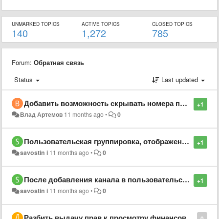
UNMARKED TOPICS
ACTIVE TOPICS
CLOSED TOPICS
140
1,272
785
Forum:
Обратная связь
Status
Last updated
Добавить возможность скрывать номера при открытии публичного доступа к отчету
+1
Влад Артемов
11 months ago
•
0
Пользовательская группировка, отображение повторяющегося значения
+1
savostin i
11 months ago
•
0
После добавления канала в пользовательскую группировку идет отображение маркера
+1
savostin i
11 months ago
•
0
Разбить выдачу прав к просмотру финансовым показателям
0