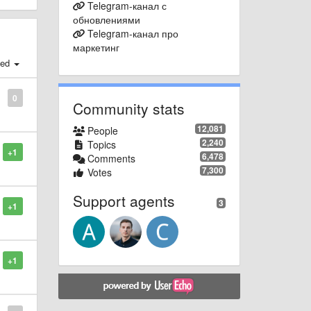
Telegram-канал с
обновлениями
Telegram-канал про
маркетинг
ted
0
Community stats
12,081
People
2,240
Topics
+1
6,478
Comments
7,300
Votes
Support agents
3
+1
+1