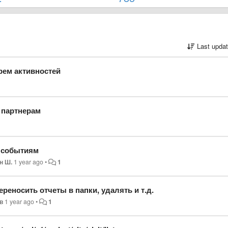
Last upda
рем активностей
 партнерам
о событиям
н Ш.
1 year ago
•
1
реносить отчеты в папки, удалять и т.д.
в
1 year ago
•
1