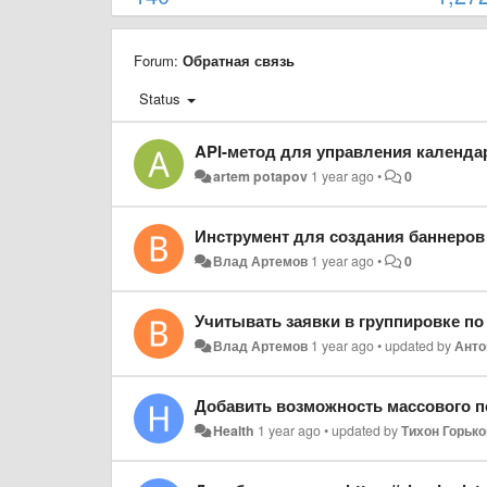
Forum:
Обратная связь
Status
API-метод для управления календа
artem potapov
1 year ago
•
0
Инструмент для создания баннеров
Влад Артемов
1 year ago
•
0
Учитывать заявки в группировке п
Влад Артемов
1 year ago
•
updated by
Анто
Добавить возможность массового пе
Health
1 year ago
•
updated by
Тихон Горько