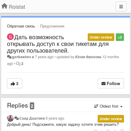
Roistat
Обратная связь
Предложения
Дать возможность
Under review
+3
открывать доступ к свои тикетам для
других пользователей.
gorbashev a
7 years ago
•
updated by
Юлия Фролова
12 months
ago
•
2
3
Follow
Replies
2
Oldest first
Саид Даштиев
6 years ago
Under review
Добрый день! Подскажите, какую задачу хотите этим решить?
|