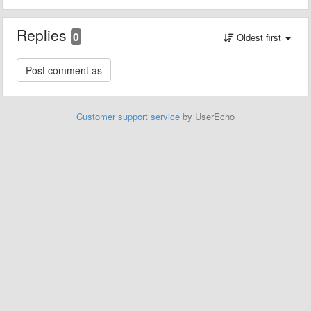
Replies
0
Oldest first
Customer support service
by UserEcho